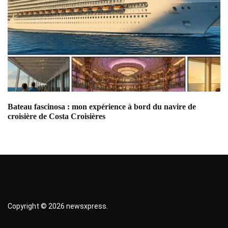
g
a
t
i
o
n
Bateau fascinosa : mon expérience à bord du navire de
Ba
croisière de Costa Croisières
ex
d
e
s
a
r
Copyright © 2026 newsxpress.
t