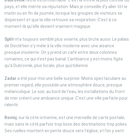
Dubrovnik
reste incontournable. C’est la vitrine la plus connue du
pays, et elle mérite sa réputation. Mais je conseille d’y aller tôt le
matin ou en fin de journée, lorsque les groupes de visiteurs se
dispersent et que la ville retrouve sa respiration. C’est à ce
moment-là qu’elle devient vraiment magique.
Split
m’a toujours semblé plus vivante, plus brute aussi. Le palais
de Dioclétien s’y mêle à la ville moderne avec une aisance
presque insolente. On y prend un café entre deux colonnes
romaines, ce qui n’est pas banal. L’ambiance y est moins figée
qu’à Dubrovnik, plus locale, plus quotidienne.
Zadar
a été pour moi une belle surprise. Moins spectaculaire au
premier regard, elle possède une atmosphère douce, presque
mélancolique. Le soir, au bord de l’eau, les installations du front
de mer créent une ambiance unique. C’est une ville parfaite pour
ralentir.
Rovinj
, sur la côte istrienne, est une merveille de carte postale,
mais sans le côté parfois trop lisse des destinations trop polies.
Ses ruelles montent en pente douce vers l’église, et l’on y sent