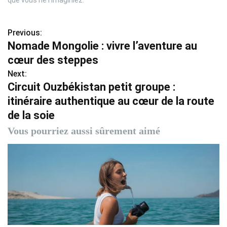
que vous ne l’imaginiez.
Previous:
N
Nomade Mongolie : vivre l’aventure au
a
cœur des steppes
v
Next:
Circuit Ouzbékistan petit groupe :
i
itinéraire authentique au cœur de la route
g
de la soie
a
Vous pourriez aussi sûrement aimé
t
i
o
n