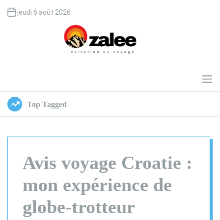
S
jeudi 6 août 2026
k
i
p
t
o
O
c
z
o
a
M
e
n
l
n
t
e
Top Tagged
u
e
e
n
t
Avis voyage Croatie :
mon expérience de
globe-trotteur