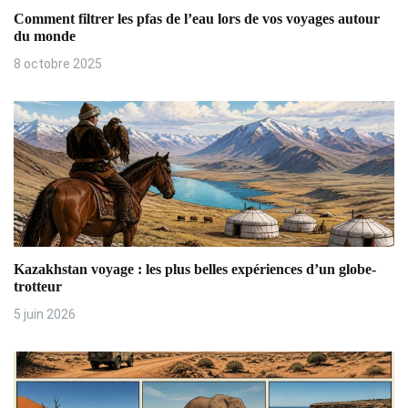
d
Comment filtrer les pfas de l’eau lors de vos voyages autour
e
du monde
8 octobre 2025
l
’
a
r
t
i
Kazakhstan voyage : les plus belles expériences d’un globe-
c
trotteur
l
5 juin 2026
e