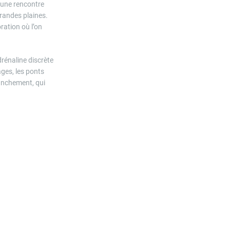
 une rencontre
grandes plaines.
ration où l’on
drénaline discrète
ages, les ponts
anchement, qui