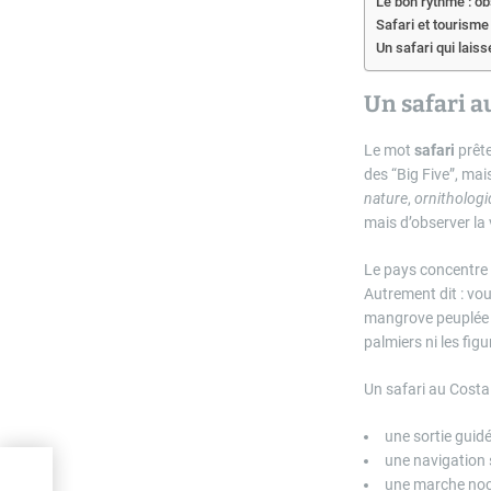
Le bon rythme : ob
Safari et tourism
Un safari qui lais
Un safari a
Le mot
safari
prête
des “Big Five”, ma
nature
,
ornitholog
mais d’observer la
Le pays concentre p
Autrement dit : vo
mangrove peuplée d
palmiers ni les fig
Un safari au Costa
une sortie guid
une navigation 
une marche noctu