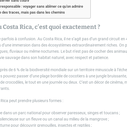
server sans courir
e responsable : voyager sans abîmer ce qu’on admire
se des traces, mais pas dans les chemins
u Costa Rica, c’est quoi exactement ?
 parfois à confusion. Au Costa Rica, il ne s’agit pas d’un grand circuit en
is d’une immersion dans des écosystèmes extraordinairement riches. On par
iques
,
fluviaux
ou même nocturnes. Le but n’est pas de cocher des animaux 
 vie sauvage dans son habitat naturel, avec respect et patience.
rès de 6 % de la biodiversité mondiale sur un territoire minuscule à l’échel
us pouvez passer d’une plage bordée de cocotiers à une jungle bruissante,
e crocodiles, le tout en une journée ou deux. C’est un décor de cinéma, m
urants.
 Rica peut prendre plusieurs formes :
ée dans un parc national pour observer paresseux, singes et toucans ;
silencieuse sur un fleuve ou un canal au milieu de la mangrove ;
rne pour découvrir grenouilles, insectes et reptiles ;