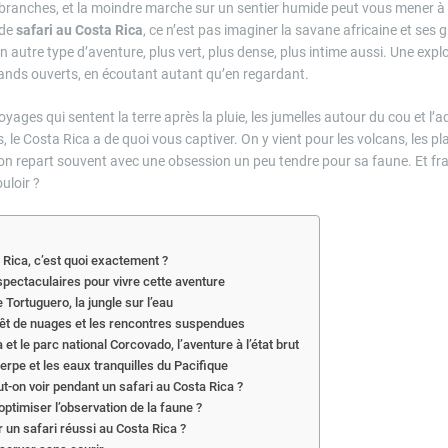
s branches, et la moindre marche sur un sentier humide peut vous mener à
 de
safari au Costa Rica
, ce n’est pas imaginer la savane africaine et ses 
n autre type d’aventure, plus vert, plus dense, plus intime aussi. Une explo
ands ouverts, en écoutant autant qu’en regardant.
oyages qui sentent la terre après la pluie, les jumelles autour du cou et l’a
s, le Costa Rica a de quoi vous captiver. On y vient pour les volcans, les pl
n repart souvent avec une obsession un peu tendre pour sa faune. Et fr
uloir ?
 Rica, c’est quoi exactement ?
 spectaculaires pour vivre cette aventure
 Tortuguero, la jungle sur l’eau
rêt de nuages et les rencontres suspendues
et le parc national Corcovado, l’aventure à l’état brut
rpe et les eaux tranquilles du Pacifique
-on voir pendant un safari au Costa Rica ?
optimiser l’observation de la faune ?
un safari réussi au Costa Rica ?