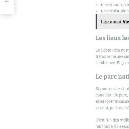
able
une excursion e
une exploration 
Lire aussi
Viv
Les lieux l
Le Costa Rica ne m
transforme une sim
l’ambiance. Et ça 
Le parc nati
Si vous deviez choi
candidat. Ce parc,
et de forêt tropical
vibrant, parfois irré
C’est l’un des meil
multitude d’oiseaux