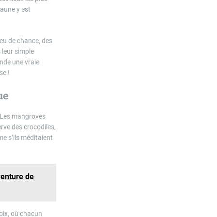
faune y est
peu de chance, des
 leur simple
nde une vraie
se !
ue
e. Les mangroves
erve des crocodiles,
e s’ils méditaient
venture de
voix, où chacun