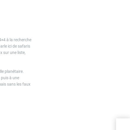
 4×4 à la recherche
le ici de safaris
sur une liste,
le planétaire.
 puis à une
ais sans les faux
Isla