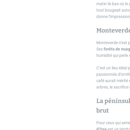
matin là-bas où le
tout bougeait autou
donne l’impression 
Monteverde,
Monteverde n’est pa
Ses
forêts de nua
humidité qui perle 
C’est un lieu idéal
passionnés d’ornith
café aurait mérité
arbres, le sacrifice
La péninsule
brut
Pour ceux qui aime
d’Osa
est un territ