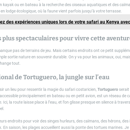
n kayak ou en bateau à la recherche des oiseaux aquatiques et des caïma
en lodge écologique, où la faune vient parfois jusqu’à votre terrasse.
ez des expériences uniques lors de votre safari au Kenya avec
es plus spectaculaires pour vivre cette aventu
anque pas de terrains de jeu. Mais certains endroits ont ce petit supplé
ple sortie nature en souvenir durable. On y va pour les animaux, oui, mai
change tout.
onal de Tortuguero, la jungle sur l’eau
sir un lieu pour ressentir la magie du safari costaricien,
Tortuguero
serait
 accessible principalement en bateau ou en petit avion, est un réseau de 
e. Ici, la route laisse place à l’eau, et l’on glisse presque en silence à trav
el.
leurs endroits pour voir des singes hurleurs, des caïmans, des hérons, des
. En saison, les plages accueillent aussi la ponte des tortues marines. J