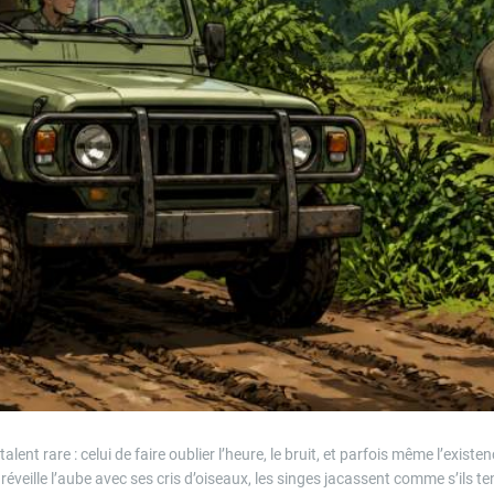
alent rare : celui de faire oublier l’heure, le bruit, et parfois même l’existe
t réveille l’aube avec ses cris d’oiseaux, les singes jacassent comme s’ils t