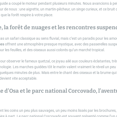
 guide a coupé le moteur pendant plusieurs minutes. Nous avancions à pei
r de nous : une aigrette, un martin-pêcheur, un singe curieux, et ce bruit 
que la forêt respire à votre place.
 la forêt de nuages et les rencontres suspe
s un safari classique au sens fluvial, mais c’est un paradis pour les amo
ges
offrent une atmosphère presque mystique, avec des passerelles susp
sur les feuilles, et des oiseaux aussi colorés qu’un marché tropical.
 pour observer le fameux quetzal, ce joyau ailé aux couleurs éclatantes, tr
ologie. Les marches guidées tôt le matin valent vraiment le réveil un peu b
 quelques minutes de plus. Mais entre le chant des oiseaux et la brume qu
 devient vite acceptable.
 d’Osa et le parc national Corcovado, l’aventu
nt les coins un peu plus sauvages, un peu moins lissés par les brochures,
oire à part. Le parc national Corcovado est souvent présenté comme l’un d