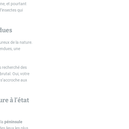
ne, et pourtant
d’insectes qui
ndues
ureux de la nature.
endues, une
ès recherché des
rutal. Oui, votre
i s’accroche aux
re à l’état
 la
péninsule
es lieux les plus