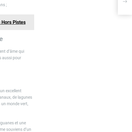
rout
ns ;
 Hors Pistes
re
ment d’âme qui
s aussi pour
 un excellent
canaux, de lagunes
ers un monde vert,
 iguanes et une
e me souviens d’un