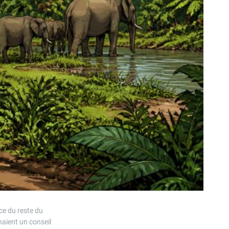
nce du reste du
enaient un conseil