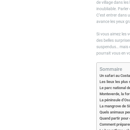
de village dans le
inoubliable. Parler
C’est entrer dans u
avance les yeux gr
Si vous aimez les v
des belles surprise
suspendus… mais o
pourrait vous en vo
Sommaire
Un safari au Costa
Les lieux les plus
Le parc national de
Monteverde, la fo
La péninsule d’Osa 
La mangrove de Sie
Quels animaux peut
Quand partir pour 
Comment préparer 