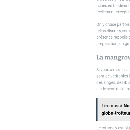
riches en biodivers
réellement excepti
On y croise parfois
félins discrets com
présence rappelle 
préparation, un gu
La mangrove
Si vous aimez les s
sont de véritables 
des singes, des ib
sur le sens de la m
Lire aussi
No
globe-trotteu
Le rythme y est plu