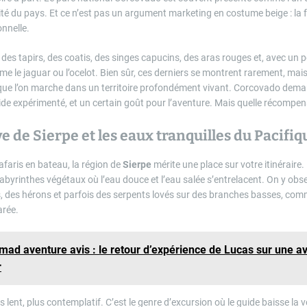
ité du pays. Et ce n’est pas un argument marketing en costume beige : la 
onnelle.
 des tapirs, des coatis, des singes capucins, des aras rouges et, avec un 
me le jaguar ou l’ocelot. Bien sûr, ces derniers se montrent rarement, mais
que l’on marche dans un territoire profondément vivant. Corcovado dema
ide expérimenté, et un certain goût pour l’aventure. Mais quelle récompen
 de Sierpe et les eaux tranquilles du Pacifiq
afaris en bateau, la région de
Sierpe
mérite une place sur votre itinérair
labyrinthes végétaux où l’eau douce et l’eau salée s’entrelacent. On y obs
is, des hérons et parfois des serpents lovés sur des branches basses, comm
arée.
mad aventure avis : le retour d’expérience de Lucas sur une a
r
s lent, plus contemplatif. C’est le genre d’excursion où le guide baisse la 