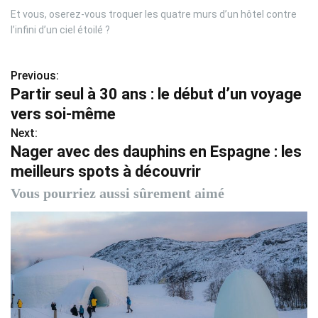
Et vous, oserez-vous troquer les quatre murs d’un hôtel contre
l’infini d’un ciel étoilé ?
Previous:
N
Partir seul à 30 ans : le début d’un voyage
a
vers soi-même
v
Next:
Nager avec des dauphins en Espagne : les
i
meilleurs spots à découvrir
g
Vous pourriez aussi sûrement aimé
a
t
i
o