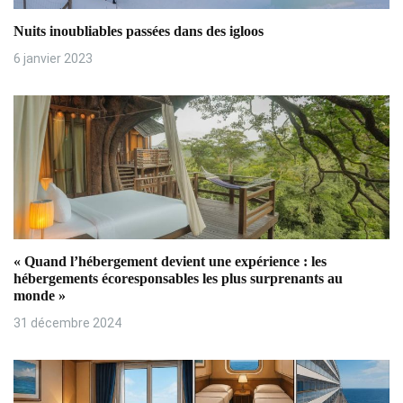
n
Nuits inoubliables passées dans des igloos
d
6 janvier 2023
e
l
’
a
r
t
« Quand l’hébergement devient une expérience : les
i
hébergements écoresponsables les plus surprenants au
monde »
c
31 décembre 2024
l
e