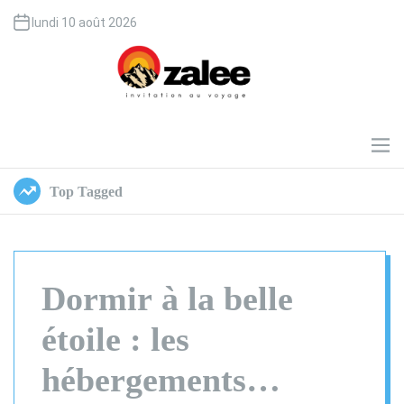
S
lundi 10 août 2026
k
i
p
t
o
O
c
z
o
a
M
e
n
l
n
t
e
Top Tagged
u
e
e
n
t
Dormir à la belle
étoile : les
hébergements