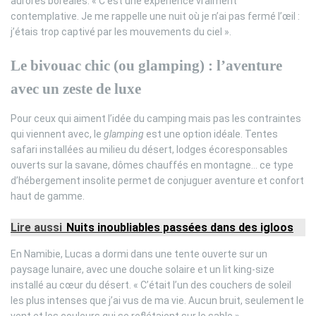
aurores boréales. « C’est une expérience vraiment
contemplative. Je me rappelle une nuit où je n’ai pas fermé l’œil :
j’étais trop captivé par les mouvements du ciel ».
Le bivouac chic (ou glamping) : l’aventure
avec un zeste de luxe
Pour ceux qui aiment l’idée du camping mais pas les contraintes
qui viennent avec, le
glamping
est une option idéale. Tentes
safari installées au milieu du désert, lodges écoresponsables
ouverts sur la savane, dômes chauffés en montagne… ce type
d’hébergement insolite permet de conjuguer aventure et confort
haut de gamme.
Lire aussi
Nuits inoubliables passées dans des igloos
En Namibie, Lucas a dormi dans une tente ouverte sur un
paysage lunaire, avec une douche solaire et un lit king-size
installé au cœur du désert. « C’était l’un des couchers de soleil
les plus intenses que j’ai vus de ma vie. Aucun bruit, seulement le
vent et les couleurs qui se reflétaient sur le sable ».