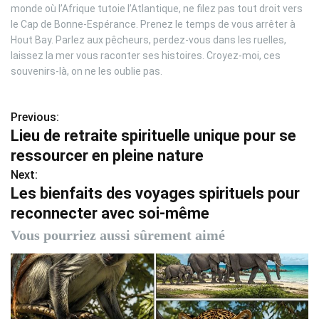
monde où l’Afrique tutoie l’Atlantique, ne filez pas tout droit vers
le Cap de Bonne-Espérance. Prenez le temps de vous arrêter à
Hout Bay. Parlez aux pêcheurs, perdez-vous dans les ruelles,
laissez la mer vous raconter ses histoires. Croyez-moi, ces
souvenirs-là, on ne les oublie pas.
Previous:
N
Lieu de retraite spirituelle unique pour se
a
ressourcer en pleine nature
v
Next:
Les bienfaits des voyages spirituels pour
i
reconnecter avec soi-même
g
Vous pourriez aussi sûrement aimé
a
t
i