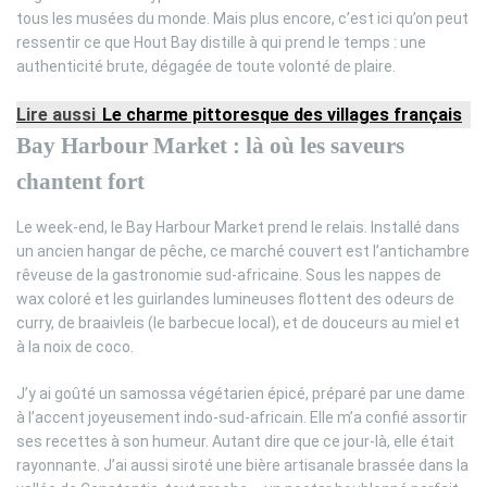
tous les musées du monde. Mais plus encore, c’est ici qu’on peut
ressentir ce que Hout Bay distille à qui prend le temps : une
authenticité brute, dégagée de toute volonté de plaire.
Lire aussi
Le charme pittoresque des villages français
Bay Harbour Market : là où les saveurs
chantent fort
Le week-end, le Bay Harbour Market prend le relais. Installé dans
un ancien hangar de pêche, ce marché couvert est l’antichambre
rêveuse de la gastronomie sud-africaine. Sous les nappes de
wax coloré et les guirlandes lumineuses flottent des odeurs de
curry, de braaivleis (le barbecue local), et de douceurs au miel et
à la noix de coco.
J’y ai goûté un samossa végétarien épicé, préparé par une dame
à l’accent joyeusement indo-sud-africain. Elle m’a confié assortir
ses recettes à son humeur. Autant dire que ce jour-là, elle était
rayonnante. J’ai aussi siroté une bière artisanale brassée dans la