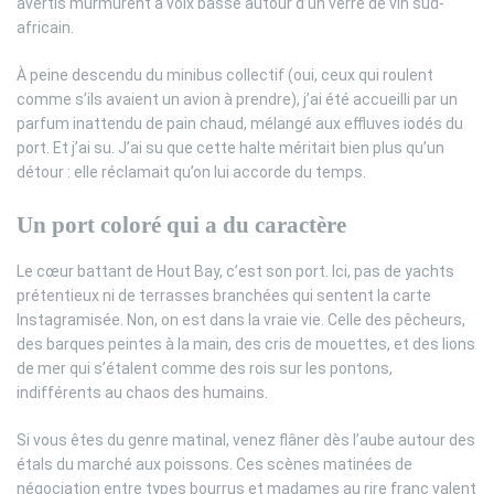
avertis murmurent à voix basse autour d’un verre de vin sud-
africain.
À peine descendu du minibus collectif (oui, ceux qui roulent
comme s’ils avaient un avion à prendre), j’ai été accueilli par un
parfum inattendu de pain chaud, mélangé aux effluves iodés du
port. Et j’ai su. J’ai su que cette halte méritait bien plus qu’un
détour : elle réclamait qu’on lui accorde du temps.
Un port coloré qui a du caractère
Le cœur battant de Hout Bay, c’est son port. Ici, pas de yachts
prétentieux ni de terrasses branchées qui sentent la carte
Instagramisée. Non, on est dans la vraie vie. Celle des pêcheurs,
des barques peintes à la main, des cris de mouettes, et des lions
de mer qui s’étalent comme des rois sur les pontons,
indifférents au chaos des humains.
Si vous êtes du genre matinal, venez flâner dès l’aube autour des
étals du marché aux poissons. Ces scènes matinées de
négociation entre types bourrus et madames au rire franc valent