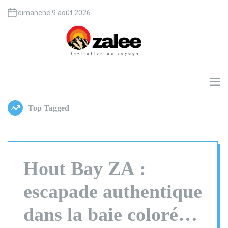
S
dimanche 9 août 2026
k
i
p
t
o
O
c
z
o
a
M
e
n
l
n
t
e
Top Tagged
u
e
e
n
t
Hout Bay ZA :
escapade authentique
dans la baie colorée