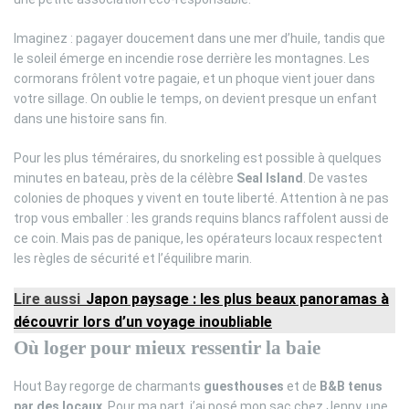
Imaginez : pagayer doucement dans une mer d’huile, tandis que
le soleil émerge en incendie rose derrière les montagnes. Les
cormorans frôlent votre pagaie, et un phoque vient jouer dans
votre sillage. On oublie le temps, on devient presque un enfant
dans une histoire sans fin.
Pour les plus téméraires, du snorkeling est possible à quelques
minutes en bateau, près de la célèbre
Seal Island
. De vastes
colonies de phoques y vivent en toute liberté. Attention à ne pas
trop vous emballer : les grands requins blancs raffolent aussi de
ce coin. Mais pas de panique, les opérateurs locaux respectent
les règles de sécurité et l’équilibre marin.
Lire aussi
Japon paysage : les plus beaux panoramas à
découvrir lors d’un voyage inoubliable
Où loger pour mieux ressentir la baie
Hout Bay regorge de charmants
guesthouses
et de
B&B tenus
par des locaux
. Pour ma part, j’ai posé mon sac chez Jenny, une