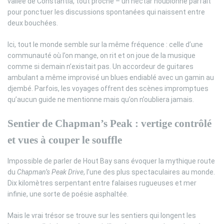
vallée de Constantia, tout proche – un nectar houblonné parfait
pour ponctuer les discussions spontanées qui naissent entre
deux bouchées.
Ici, tout le monde semble sur la même fréquence : celle d’une
communauté où l’on mange, on rit et on joue de la musique
comme si demain n’existait pas. Un accordeur de guitares
ambulant a même improvisé un blues endiablé avec un gamin au
djembé. Parfois, les voyages offrent des scènes impromptues
qu’aucun guide ne mentionne mais qu’on n’oubliera jamais.
Sentier de Chapman’s Peak : vertige contrôlé
et vues à couper le souffle
Impossible de parler de Hout Bay sans évoquer la mythique route
du
Chapman’s Peak Drive
, l’une des plus spectaculaires au monde.
Dix kilomètres serpentant entre falaises rugueuses et mer
infinie, une sorte de poésie asphaltée.
Mais le vrai trésor se trouve sur les sentiers qui longent les