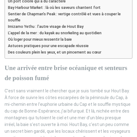
Un port coloré qui a du caractère
Bay Harbour Market : là où les saveurs chantent fort
Sentier de Chapman’s Peak : vertige contrôlé et vues à couper le
souffle
Imizamo Yethu : l’autre visage de Hout Bay
L’appel de la mer : du kayak au snorkeling au quotidien
Où loger pour mieux ressentir la baie
Astuces pratiques pour une escapade réussie
Des couleurs plein les yeux, et un pincement au cœur
Une arrivée entre brise océanique et senteurs
de poisson fumé
C’est sans vraiment le chercher que je suis tombé sur Hout Bay.
À force de suivre les côtes escarpées de la péninsule du Cap, à
mi-chemin entre l’euphorie urbaine du Cap et le souffle mystique
du cap de Bonne-Espérance, j’ai bifurqué. Et là, nichée entre des
montagnes qui tutoient le ciel et une mer d’un bleu presque
irréel, la baie s’est ouverte à moi. Hout Bay, c’est un peu comme
un secret bien gardé, que les locaux chérissent et les voyageurs