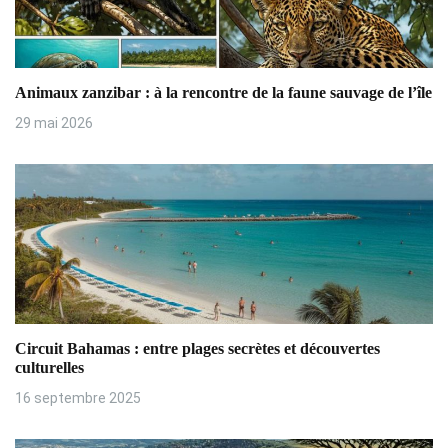
o
n
Animaux zanzibar : à la rencontre de la faune sauvage de l’île
d
29 mai 2026
e
l
’
a
r
t
Circuit Bahamas : entre plages secrètes et découvertes
i
culturelles
16 septembre 2025
c
l