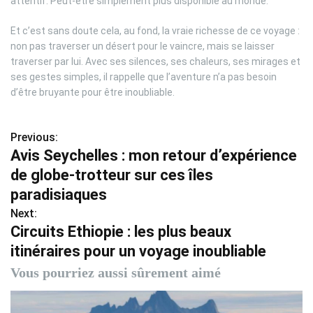
attentif. Peut-être simplement plus disponible au monde.
Et c’est sans doute cela, au fond, la vraie richesse de ce voyage :
non pas traverser un désert pour le vaincre, mais se laisser
traverser par lui. Avec ses silences, ses chaleurs, ses mirages et
ses gestes simples, il rappelle que l’aventure n’a pas besoin
d’être bruyante pour être inoubliable.
Previous:
N
Avis Seychelles : mon retour d’expérience
a
de globe-trotteur sur ces îles
v
paradisiaques
Next:
i
Circuits Ethiopie : les plus beaux
g
itinéraires pour un voyage inoubliable
a
Vous pourriez aussi sûrement aimé
t