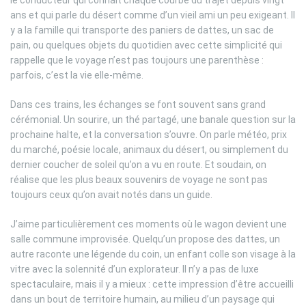
le conducteur qui connaît chaque courbe du trajet depuis vingt
ans et qui parle du désert comme d’un vieil ami un peu exigeant. Il
y a la famille qui transporte des paniers de dattes, un sac de
pain, ou quelques objets du quotidien avec cette simplicité qui
rappelle que le voyage n’est pas toujours une parenthèse :
parfois, c’est la vie elle-même.
Dans ces trains, les échanges se font souvent sans grand
cérémonial. Un sourire, un thé partagé, une banale question sur la
prochaine halte, et la conversation s’ouvre. On parle météo, prix
du marché, poésie locale, animaux du désert, ou simplement du
dernier coucher de soleil qu’on a vu en route. Et soudain, on
réalise que les plus beaux souvenirs de voyage ne sont pas
toujours ceux qu’on avait notés dans un guide.
J’aime particulièrement ces moments où le wagon devient une
salle commune improvisée. Quelqu’un propose des dattes, un
autre raconte une légende du coin, un enfant colle son visage à la
vitre avec la solennité d’un explorateur. Il n’y a pas de luxe
spectaculaire, mais il y a mieux : cette impression d’être accueilli
dans un bout de territoire humain, au milieu d’un paysage qui