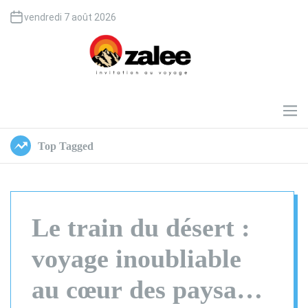
S
vendredi 7 août 2026
k
i
p
t
o
O
c
z
o
a
M
e
n
l
n
t
e
Top Tagged
u
e
e
n
t
Le train du désert :
voyage inoubliable
au cœur des paysages