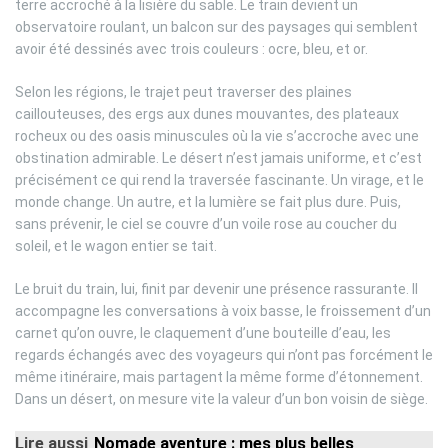
terre accroché à la lisière du sable. Le train devient un
observatoire roulant, un balcon sur des paysages qui semblent
avoir été dessinés avec trois couleurs : ocre, bleu, et or.
Selon les régions, le trajet peut traverser des plaines
caillouteuses, des ergs aux dunes mouvantes, des plateaux
rocheux ou des oasis minuscules où la vie s’accroche avec une
obstination admirable. Le désert n’est jamais uniforme, et c’est
précisément ce qui rend la traversée fascinante. Un virage, et le
monde change. Un autre, et la lumière se fait plus dure. Puis,
sans prévenir, le ciel se couvre d’un voile rose au coucher du
soleil, et le wagon entier se tait.
Le bruit du train, lui, finit par devenir une présence rassurante. Il
accompagne les conversations à voix basse, le froissement d’un
carnet qu’on ouvre, le claquement d’une bouteille d’eau, les
regards échangés avec des voyageurs qui n’ont pas forcément le
même itinéraire, mais partagent la même forme d’étonnement.
Dans un désert, on mesure vite la valeur d’un bon voisin de siège.
Lire aussi
Nomade aventure : mes plus belles