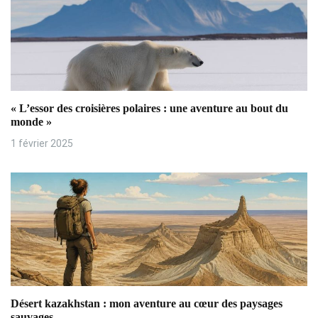
i
o
n
d
« L’essor des croisières polaires : une aventure au bout du
e
monde »
1 février 2025
l
’
a
r
t
i
Désert kazakhstan : mon aventure au cœur des paysages
c
sauvages