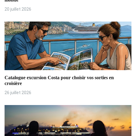
e
20 juillet 2026
l
’
a
r
t
i
Catalogue excursion Costa pour choisir vos sorties en
croisière
c
26 juillet 2026
l
e