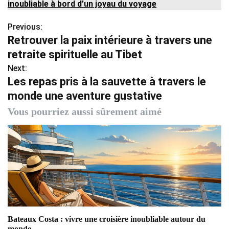
inoubliable à bord d’un joyau du voyage
Previous:
N
Retrouver la paix intérieure à travers une
a
retraite spirituelle au Tibet
v
Next:
Les repas pris à la sauvette à travers le
i
monde une aventure gustative
g
Vous pourriez aussi sûrement aimé
a
t
i
o
n
Bateaux Costa : vivre une croisière inoubliable autour du
d
monde