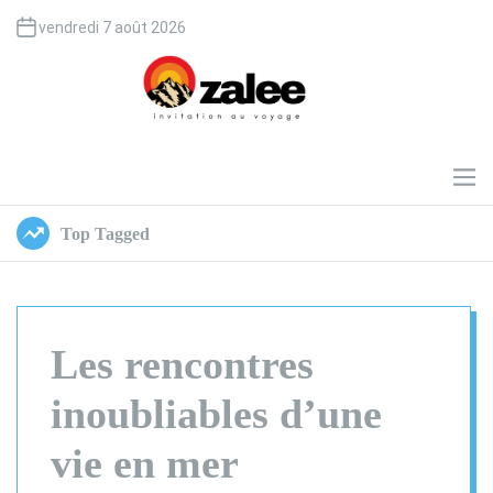
S
vendredi 7 août 2026
k
i
p
t
o
O
c
z
o
a
M
e
n
l
n
t
e
Top Tagged
u
e
e
n
t
Les rencontres
inoubliables d’une
vie en mer