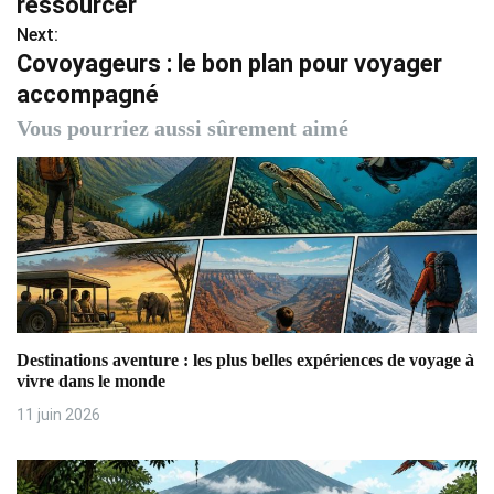
ressourcer
i
Next:
g
Covoyageurs : le bon plan pour voyager
accompagné
a
Vous pourriez aussi sûrement aimé
t
i
o
n
d
e
Destinations aventure : les plus belles expériences de voyage à
vivre dans le monde
l
11 juin 2026
’
a