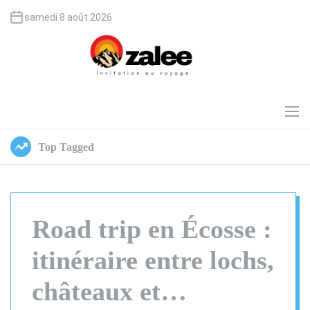
S
samedi 8 août 2026
k
i
p
t
o
O
c
z
o
a
M
e
n
l
n
t
e
Top Tagged
u
e
e
n
t
Road trip en Écosse :
itinéraire entre lochs,
châteaux et