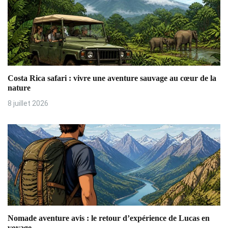
r
t
i
c
Costa Rica safari : vivre une aventure sauvage au cœur de la
l
nature
8 juillet 2026
e
Nomade aventure avis : le retour d’expérience de Lucas en
voyage