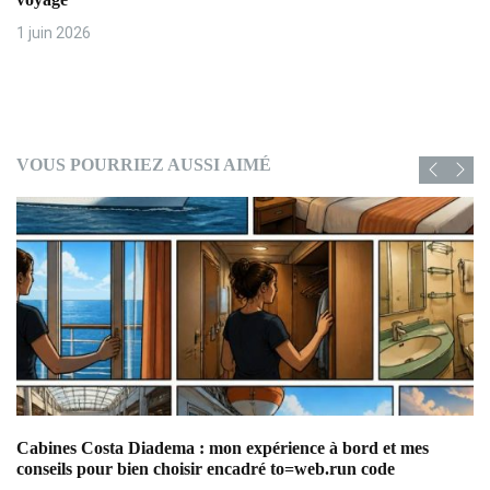
1 juin 2026
VOUS POURRIEZ AUSSI AIMÉ
Cabines Costa Diadema : mon expérience à bord et mes
Ba
conseils pour bien choisir encadré to=web.run code
cr