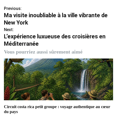
Previous:
N
Ma visite inoubliable à la ville vibrante de
a
New York
v
Next:
L’expérience luxueuse des croisières en
i
Méditerranée
g
Vous pourriez aussi sûrement aimé
a
t
i
o
n
Circuit costa rica petit groupe : voyage authentique au cœur
d
du pays