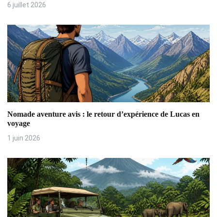
e
6 juillet 2026
l
’
a
r
t
i
Nomade aventure avis : le retour d’expérience de Lucas en
voyage
c
1 juin 2026
l
e