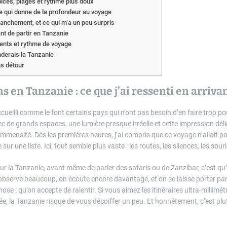
pices, plages et rythme plus doux
e qui donne de la profondeur au voyage
franchement, et ce qui m’a un peu surpris
ant de partir en Tanzanie
nts et rythme de voyage
derais la Tanzanie
ns détour
s en Tanzanie : ce que j’ai ressenti en arriva
ueilli comme le font certains pays qui n’ont pas besoin d’en faire trop p
c de grands espaces, une lumière presque irréelle et cette impression déli
immensité. Dès les premières heures, j’ai compris que ce voyage n’allait 
ur une liste. Ici, tout semble plus vaste : les routes, les silences, les souri
ur la Tanzanie, avant même de parler des safaris ou de Zanzibar, c’est qu
observe beaucoup, on écoute encore davantage, et on se laisse porter pa
e : qu’on accepte de ralentir. Si vous aimez les itinéraires ultra-millimé
ée, la Tanzanie risque de vous décoiffer un peu. Et honnêtement, c’est pl