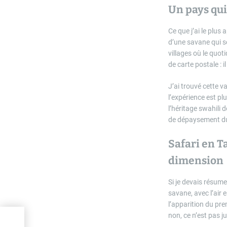
Un pays qui
Ce que j’ai le plus
d’une savane qui s
villages où le quot
de carte postale : 
J’ai trouvé cette v
l’expérience est pl
l’héritage swahili
de dépaysement du 
Safari en T
dimension
Si je devais résume
savane, avec l’air 
l’apparition du pre
non, ce n’est pas 