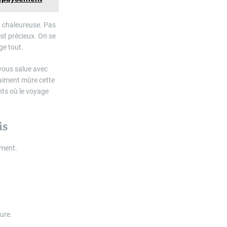
et chaleureuse. Pas
st précieux. On se
ge tout.
vous salue avec
aiment mûre cette
nts où le voyage
is
ement.
ure.