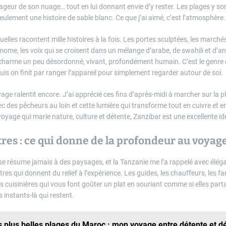
geur de son nuage… tout en lui donnant envie d’y rester. Les plages y sont
eulement une histoire de sable blanc. Ce que j’ai aimé, c’est l’atmosphère.
uelles racontent mille histoires à la fois. Les portes sculptées, les marché
mome, les voix qui se croisent dans un mélange d’arabe, de swahili et d’ang
n charme un peu désordonné, vivant, profondément humain. C’est le genre d
is on finit par ranger l’appareil pour simplement regarder autour de soi.
 voyage ralentit encore. J’ai apprécié ces fins d’après-midi à marcher sur la 
ec des pêcheurs au loin et cette lumière qui transforme tout en cuivre et en
yage qui marie nature, culture et détente, Zanzibar est une excellente id
res : ce qui donne de la profondeur au voyag
e résume jamais à des paysages, et la Tanzanie me l’a rappelé avec élég
res qui donnent du relief à l’expérience. Les guides, les chauffeurs, les fa
les cuisinières qui vous font goûter un plat en souriant comme si elles par
 instants-là qui restent.
s plus belles plages du Maroc : mon voyage entre détente et 