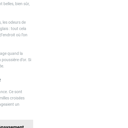
 belles, bien sûr,
s, les odeurs de
lais : tout cela
’endroit où l’on
plage quand la
 poussière d’or. Si
ée.
e
ance. Ce sont
milles croisées
tageaient un
dépaysement