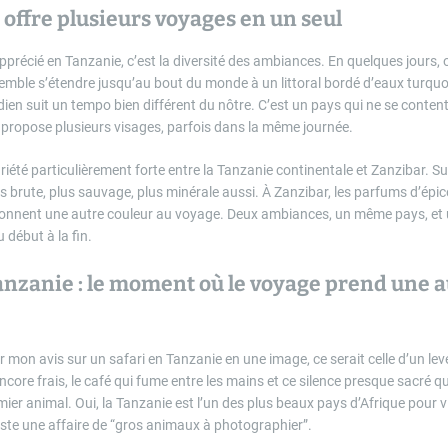
 offre plusieurs voyages en un seul
 apprécié en Tanzanie, c’est la diversité des ambiances. En quelques jours,
emble s’étendre jusqu’au bout du monde à un littoral bordé d’eaux turquoi
idien suit un tempo bien différent du nôtre. C’est un pays qui ne se conten
il propose plusieurs visages, parfois dans la même journée.
ariété particulièrement forte entre la Tanzanie continentale et Zanzibar. Su
us brute, plus sauvage, plus minérale aussi. À Zanzibar, les parfums d’épice
 donnent une autre couleur au voyage. Deux ambiances, un même pays, et 
début à la fin.
anzanie : le moment où le voyage prend une a
r mon avis sur un safari en Tanzanie en une image, ce serait celle d’un lever
encore frais, le café qui fume entre les mains et ce silence presque sacré q
mier animal. Oui, la Tanzanie est l’un des plus beaux pays d’Afrique pour vi
juste une affaire de “gros animaux à photographier”.