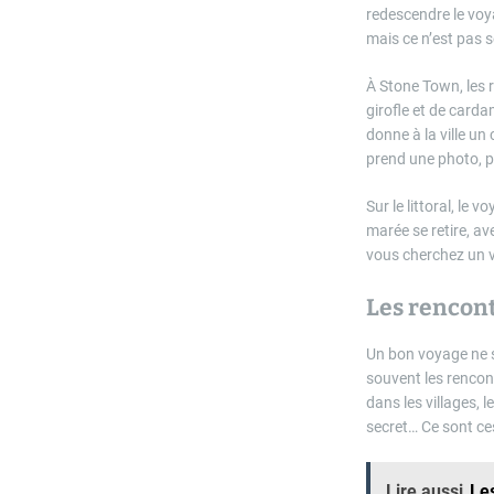
redescendre le voya
mais ce n’est pas s
À Stone Town, les r
girofle et de carda
donne à la ville u
prend une photo, pu
Sur le littoral, le
marée se retire, av
vous cherchez un vo
Les rencont
Un bon voyage ne s
souvent les rencont
dans les villages, 
secret… Ce sont ces
Lire aussi
Le