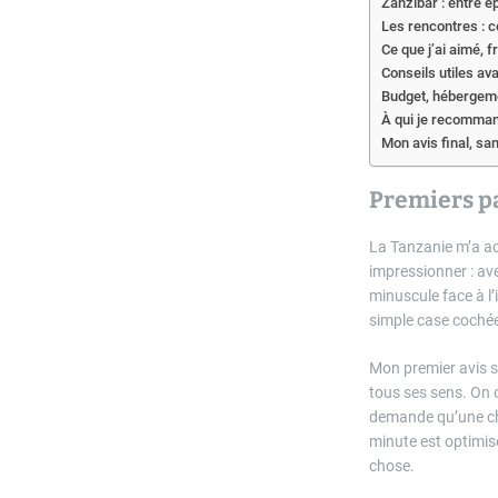
Zanzibar : entre é
Les rencontres : c
Ce que j’ai aimé, 
Conseils utiles av
Budget, hébergeme
À qui je recomman
Mon avis final, sa
Premiers pa
La Tanzanie m’a acc
impressionner : ave
minuscule face à l’
simple case cochée s
Mon premier avis s
tous ses sens. On 
demande qu’une chos
minute est optimis
chose.