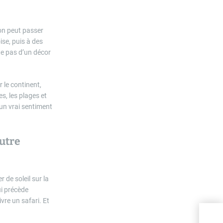
 on peut passer
se, puis à des
te pas d’un décor
r le continent,
s, les plages et
un vrai sentiment
utre
 de soleil sur la
ui précède
vre un safari. Et
Noma