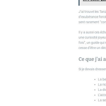
J’ai trouvé les Tan
d’exubérance forcé
sent rarement “cons
Il y a aussi ces é
une curiosité joye
fois”, un guide qu
cesse d’être un déc
Ce que j’ai
Si je devais dresse
La be
La ri
La di
L’acc
La se