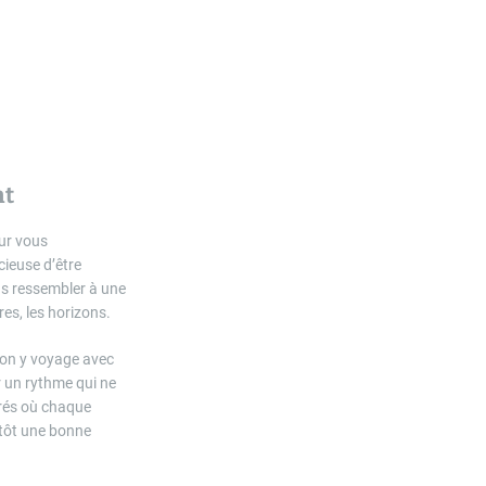
nt
our vous
cieuse d’être
pas ressembler à une
res, les horizons.
’on y voyage avec
r un rythme qui ne
trés où chaque
utôt une bonne