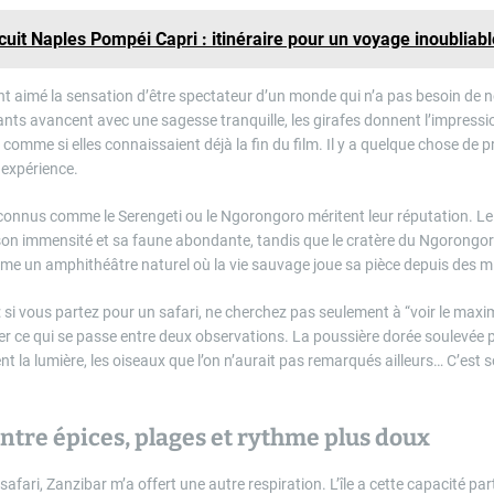
cuit Naples Pompéi Capri : itinéraire pour un voyage inoubliabl
nt aimé la sensation d’être spectateur d’un monde qui n’a pas besoin de n
ants avancent avec une sagesse tranquille, les girafes donnent l’impressi
 comme si elles connaissaient déjà la fin du film. Il y a quelque chose de
 expérience.
 connus comme le Serengeti ou le Ngorongoro méritent leur réputation. Le
on immensité et sa faune abondante, tandis que le cratère du Ngorongor
mme un amphithéâtre naturel où la vie sauvage joue sa pièce depuis des mi
: si vous partez pour un safari, ne cherchez pas seulement à “voir le max
r ce qui se passe entre deux observations. La poussière dorée soulevée pa
 la lumière, les oiseaux que l’on n’aurait pas remarqués ailleurs… C’est s
entre épices, plages et rythme plus doux
safari, Zanzibar m’a offert une autre respiration. L’île a cette capacité part