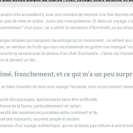
zaniens très accueillants, avec une manière de recevoir à la fois discrète 
e, pas de mise en scène. Juste une vraie présence. Et dans un voyage, c’e
ommateur” d’un pays ; on a plutôt la sensation d’être invité, ce qui chan
changes simples qui marquent davantage qu’un monument : un enfant qui 
use, un vendeur de fruits qui vous recommande de goûter une mangue “vr
i raconte la savane avec le sérieux d’un chef d’orchestre. J’aime ces mome
or et devient un lien.
 aimé, franchement, et ce qui m’a un peu surpr
r un bilan honnête de mon avis voyage Tanzanie, voici ce qui ressort clair
auté des paysages, spectaculaire sans être artificielle.
chesse de la faune, particulièrement en safari.
versité des expériences possibles entre continent et île.
ueil des habitants, souvent simple et sincère.
nsation d’un voyage authentique, qui ne se laisse pas réduire à une broch