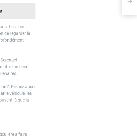
pou
e
ous. Les lions
on de regarder la
 profondément
 Serengeti
o offre un décor
llénaires.
imum”. Prenez aussi
r le véhicule, les
ouvent là que la
iculière à faire