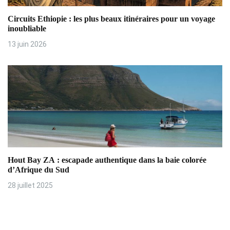
t
Circuits Ethiopie : les plus beaux itinéraires pour un voyage
i
inoubliable
13 juin 2026
c
l
e
Hout Bay ZA : escapade authentique dans la baie colorée
d’Afrique du Sud
28 juillet 2025