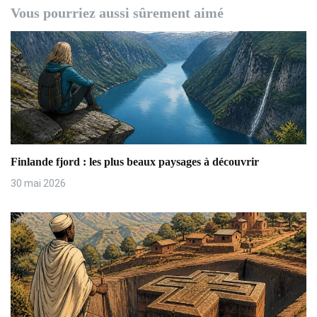
g
Vous pourriez aussi sûrement aimé
a
t
i
o
n
Finlande fjord : les plus beaux paysages à découvrir
d
30 mai 2026
e
l
’
a
r