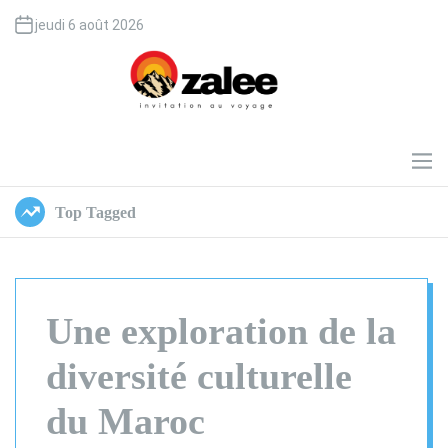
S
jeudi 6 août 2026
k
i
p
t
o
O
c
z
o
a
M
e
n
l
n
t
e
Top Tagged
u
e
e
n
t
Une exploration de la
diversité culturelle
du Maroc