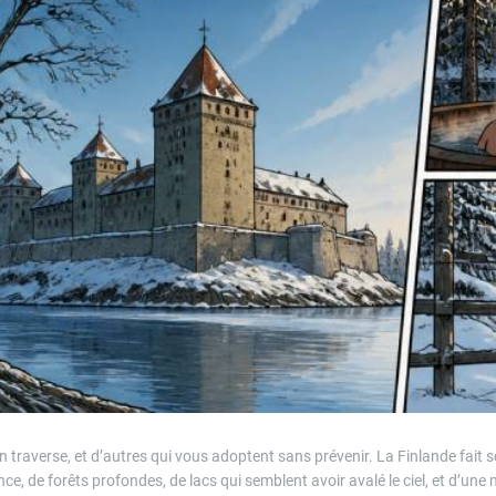
on traverse, et d’autres qui vous adoptent sans prévenir. La Finlande fait so
ce, de forêts profondes, de lacs qui semblent avoir avalé le ciel, et d’une 