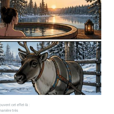
uvent cet effet-là :
manière très