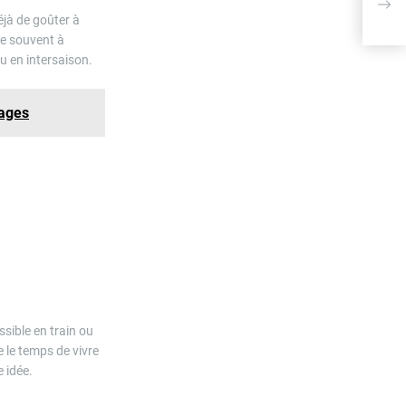
expé
jà de goûter à
te souvent à
ou en intersaison.
yages
sible en train ou
e le temps de vivre
 idée.