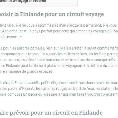
raiment d’un voyage en Finlande
oisir la Finlande pour un circuit voyage
alent rare : elle ne vous assomme pas d’un spectacle permanent, elle vous
. À ralentir. C’est un pays parfait pour ceux qui aiment les voyages où l’o
r à l’aventure.
e pour les aurores boréales, bien sûr. Mais s’arrêter là serait comme visit
ommander que le pain. Il y a aussi les milliers de lacs, les forêts à perte d
itions samies, les villes à taille humaine et cette culture du sauna qui relè
it en Finlande peut facilement plaire à des voyageurs très différents, du c
r en manque de grands espaces.
n le dire, la Finlande a cette petite élégance discrète qui donne envie de ma
des pastel d’Helsinki, les cabanes rouges au bord de l’eau, les stations 
 cela compose un décor qui n’essaie jamais d’en faire trop. C’est précisém
aire prévoir pour un circuit en Finlande