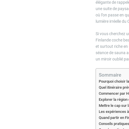
élégante de rappele
une suite de paysa
où l’on passe en qu
lumière irréelle du 
Si vous cherchez u
Finlande coche bea
et surtout riche e
séance de sauna au
un miroir oublié par
Sommaire
Pourquoi choisir l
Quel itinéraire pré
Commencer par Hels
Explorer la région 
Mettre le cap sur l
Les expériences à 
Quand partir en Fi
Conseils pratiques