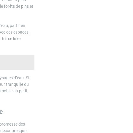
e forêts de pins et
’eau, partir en
vec ces espaces :
frir ce luxe
aysages d’eau. Si
ur tranquille du
mobile au petit
re
 promesse des
n décor presque