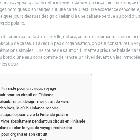
r au voyageur qu’ici, la nature mène la danse. Un circuit en Finlande, ce 
ges nordiques bien rangés sur une carte. C’est une expérience sensorielle,
elques jours des rues design d’Helsinki à une cabane perdue au bord d’un 
Cercle polaire.
n itinéraire capable de mêler ville, nature, culture et moments francheme
ucoup de cases. Et avec un peu d’organisation, on peut construire un voya
n émotions simples : une soupe de saumon fumante après une balade dans 
 bord d’une eau noire comme de l’encre, un réveil devant un lac immobile
 les dieux.
a Finlande pour un circuit voyage
voir pour un circuit en Finlande
inki, entre design, mer et art de vivre
des lacs, là où la Finlande respire
a Laponie pour vivre la Finlande polaire
vivre absolument pendant un circuit en Finlande
nlande selon le type de voyage recherché
 pour organiser son circuit