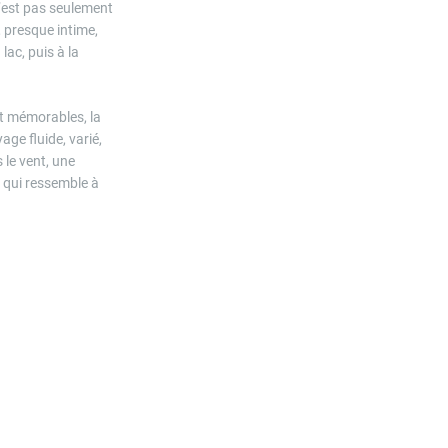
n’est pas seulement
 presque intime,
lac, puis à la
nt mémorables, la
ge fluide, varié,
le vent, une
 qui ressemble à