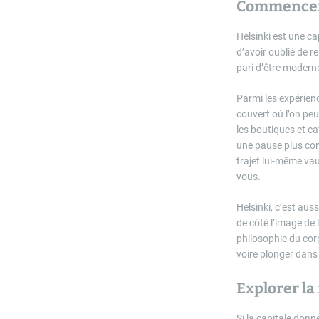
Commencer p
Helsinki est une ca
d’avoir oublié de re
pari d’être modern
Parmi les expérienc
couvert où l’on peu
les boutiques et ca
une pause plus con
trajet lui-même vau
vous.
Helsinki, c’est aus
de côté l’image de 
philosophie du corps
voire plonger dans 
Explorer la 
Si la capitale donn