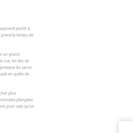
 apprend plutôt à
n prend le temps de
er un grand
e vue, les îles de
ve presque du sacré.
ouple en quête de
rcher plus
hivernales plongées
ent pour cela qu’on
Croi