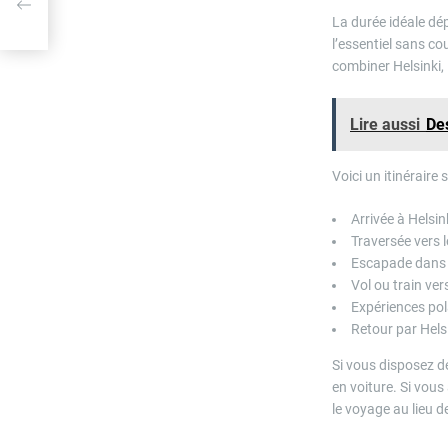
yage
La durée idéale dé
l’essentiel sans co
combiner Helsinki, 
Lire aussi
De
Voici un itinéraire 
Arrivée à Helsin
Traversée vers l
Escapade dans u
Vol ou train ver
Expériences pol
Retour par Hels
Si vous disposez d
en voiture. Si vous
le voyage au lieu 