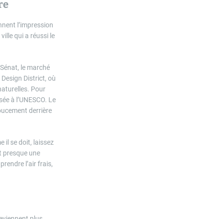
re
nnent l’impression
ille qui a réussi le
 Sénat, le marché
 Design District, où
naturelles. Pour
ssée à l’UNESCO. Le
 doucement derrière
il se doit, laissez
st presque une
rendre l’air frais,
deviennent plus