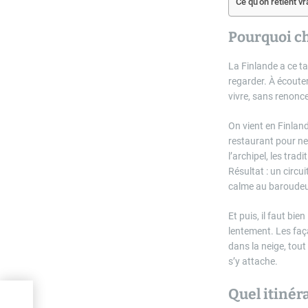
Ce qu’on retient v
Pourquoi ch
La Finlande a ce t
regarder. À écouter
vivre, sans renonce
On vient en Finland
restaurant pour ne c
l’archipel, les trad
Résultat : un circu
calme au baroudeu
Et puis, il faut bie
lentement. Les faça
dans la neige, tout
s’y attache.
Quel itinér
s :