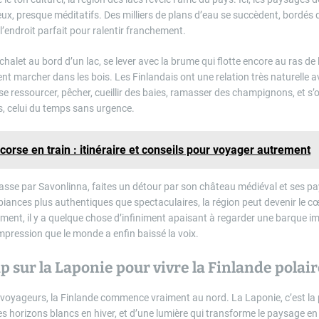
ieux, presque méditatifs. Des milliers de plans d’eau se succèdent, bordés d
l’endroit parfait pour ralentir franchement.
chalet au bord d’un lac, se lever avec la brume qui flotte encore au ras de l
t marcher dans les bois. Les Finlandais ont une relation très naturelle a
 se ressourcer, pêcher, cueillir des baies, ramasser des champignons, et s’of
s, celui du temps sans urgence.
corse en train : itinéraire et conseils pour voyager autrement
 passe par Savonlinna, faites un détour par son château médiéval et ses p
iances plus authentiques que spectaculaires, la région peut devenir le cœ
ment, il y a quelque chose d’infiniment apaisant à regarder une barque im
mpression que le monde a enfin baissé la voix.
ap sur la Laponie pour vivre la Finlande polai
voyageurs, la Finlande commence vraiment au nord. La Laponie, c’est la
s horizons blancs en hiver, et d’une lumière qui transforme le paysage e