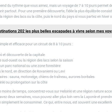
pend du rythme que vous aimez, mais un voyage de 7 à 10 jours permet dé
urir partout. Pour une première découverte, l’idée la plus équilibrée consis
la région des lacs ou la côte, puis le nord du pays si vous partez en hiver 
stinations 202 les plus belles escapades à vivre selon mes vo
simple et efficace pour un circuit de 8 à 10 jours :
ki et découverte de la capitale
e sud-ouest ou la région des lacs selon la saison
n parc national ou une zone forestière
s le nord, en direction de Rovaniemi ou Levi
aires : sauna, motoneige, chiens de traîneau, aurores boréales
inki ou prolongation sur la côte
e moins de temps, concentrez-vous sur Helsinki et une région nature acces
 avez deux semaines, vous pouvez aller plus loin vers la Laponie et prendr
de simplement le consommer. Ce qui, entre nous, est souvent une excellente