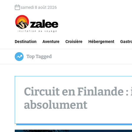
S
samedi 8 août 2026
k
i
p
t
O
o
Destination
Aventure
Croisière
Hébergement
Gastr
z
c
a
o
l
n
Top Tagged
e
t
e
e
n
t
Circuit en Finlande :
absolument