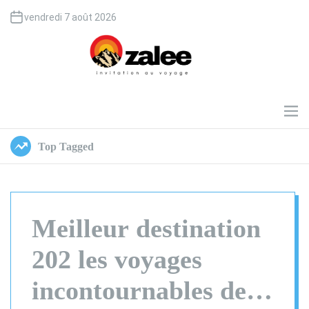
S
vendredi 7 août 2026
k
i
p
t
o
O
c
z
o
a
M
e
n
l
n
t
e
Top Tagged
u
e
e
n
t
Meilleur destination
202 les voyages
incontournables de