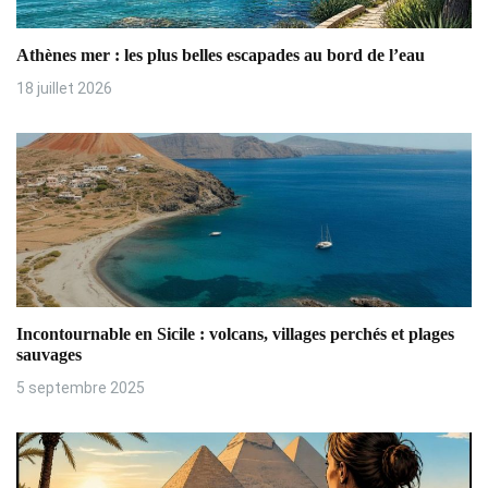
n
Athènes mer : les plus belles escapades au bord de l’eau
d
18 juillet 2026
e
l
’
a
r
t
Incontournable en Sicile : volcans, villages perchés et plages
i
sauvages
5 septembre 2025
c
l
e