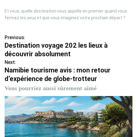
Et vous, quelle destination vous appelle en premier quand vous
fermez les yeux et que vous imaginez votre prochain départ ?
Previous:
N
Destination voyage 202 les lieux à
a
découvrir absolument
v
Next:
Namibie tourisme avis : mon retour
i
d’expérience de globe-trotteur
g
Vous pourriez aussi sûrement aimé
a
t
i
o