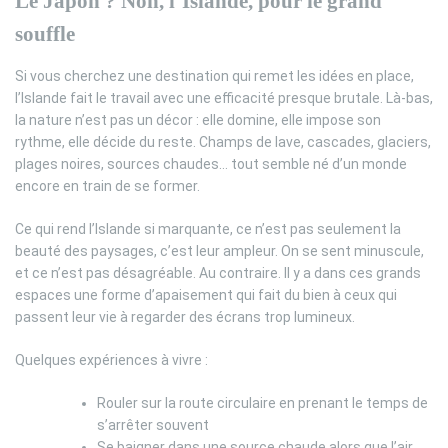
Le Japon ? Non, l’Islande, pour le grand
souffle
Si vous cherchez une destination qui remet les idées en place,
l’Islande fait le travail avec une efficacité presque brutale. Là-bas,
la nature n’est pas un décor : elle domine, elle impose son
rythme, elle décide du reste. Champs de lave, cascades, glaciers,
plages noires, sources chaudes… tout semble né d’un monde
encore en train de se former.
Ce qui rend l’Islande si marquante, ce n’est pas seulement la
beauté des paysages, c’est leur ampleur. On se sent minuscule,
et ce n’est pas désagréable. Au contraire. Il y a dans ces grands
espaces une forme d’apaisement qui fait du bien à ceux qui
passent leur vie à regarder des écrans trop lumineux.
Quelques expériences à vivre :
Rouler sur la route circulaire en prenant le temps de
s’arrêter souvent
Se baigner dans une source chaude alors que l’air