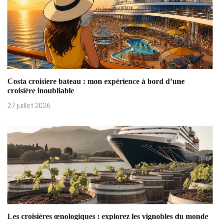
’
a
r
t
i
Costa croisiere bateau : mon expérience à bord d’une
croisière inoubliable
c
27 juillet 2026
l
e
Les croisières œnologiques : explorez les vignobles du monde