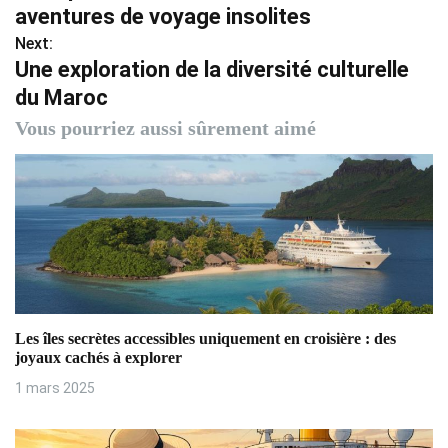
a
aventures de voyage insolites
v
Next:
Une exploration de la diversité culturelle
i
du Maroc
g
Vous pourriez aussi sûrement aimé
a
t
i
o
n
Les îles secrètes accessibles uniquement en croisière : des
d
joyaux cachés à explorer
e
1 mars 2025
l