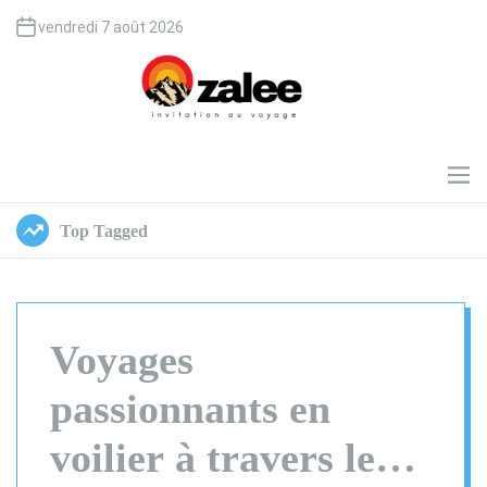
S
vendredi 7 août 2026
k
i
p
t
o
O
c
z
o
a
M
e
n
l
n
t
e
Top Tagged
u
e
e
n
t
Voyages
passionnants en
voilier à travers les