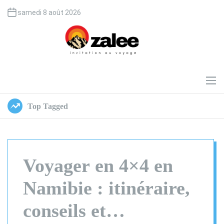
S
samedi 8 août 2026
k
i
p
t
o
O
c
z
o
a
M
e
n
l
n
t
e
Top Tagged
u
e
e
n
t
Voyager en 4×4 en
Namibie : itinéraire,
conseils et