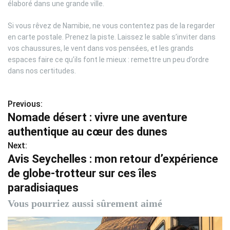
élaboré dans une grande ville.
Si vous rêvez de Namibie, ne vous contentez pas de la regarder
en carte postale. Prenez la piste. Laissez le sable s’inviter dans
vos chaussures, le vent dans vos pensées, et les grands
espaces faire ce qu’ils font le mieux : remettre un peu d’ordre
dans nos certitudes.
Previous:
N
Nomade désert : vivre une aventure
a
authentique au cœur des dunes
v
Next:
Avis Seychelles : mon retour d’expérience
i
de globe-trotteur sur ces îles
g
paradisiaques
a
Vous pourriez aussi sûrement aimé
t