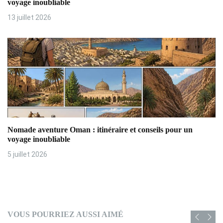
voyage inoubliable
l
13 juillet 2026
e
Nomade aventure Oman : itinéraire et conseils pour un
voyage inoubliable
5 juillet 2026
VOUS POURRIEZ AUSSI AIMÉ