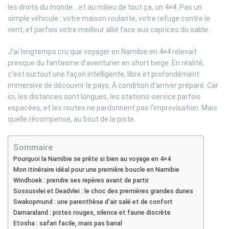
les droits du monde… et au milieu de tout ça, un 4×4. Pas un
simple véhicule : votre maison roulante, votre refuge contre le
vent, et parfois votre meilleur allié face aux caprices du sable.
J’ai longtemps cru que voyager en Namibie en 4×4 relevait
presque du fantasme d’aventurier en short beige. En réalité,
c’est surtout une façon intelligente, libre et profondément
immersive de découvrir le pays. À condition d’arriver préparé. Car
ici, les distances sont longues, les stations-service parfois
espacées, et les routes ne pardonnent pas l’improvisation. Mais
quelle récompense, au bout de la piste.
Sommaire
Pourquoi la Namibie se prête si bien au voyage en 4×4
Mon itinéraire idéal pour une première boucle en Namibie
Windhoek : prendre ses repères avant de partir
Sossusvlei et Deadvlei : le choc des premières grandes dunes
Swakopmund : une parenthèse d’air salé et de confort
Damaraland : pistes rouges, silence et faune discrète
Etosha : safari facile, mais pas banal