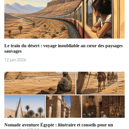
i
o
n
d
Le train du désert : voyage inoubliable au cœur des paysages
e
sauvages
12 juin 2026
l
’
a
r
t
i
Nomade aventure Égypte : itinéraire et conseils pour un
c