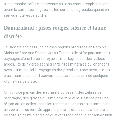
si nécessaire, refaire les niveaux ou simplement respirer un peu
avant la suite. Les longues pistes sont plus agréables quand on
sait que tout est en ordre.
Damaraland : pistes rouges, silence et faune
discrète
Le Damaraland est l’une de mes régions préférées en Namibie.
Moins célèbre que Sossusvlei ou Etosha, elle offre pourtant des
paysages d’une force incroyable : montagnes rondes, vallées
arides, lits de rivières sèches et teintes minérales qui changent
avec la lumière. Ici, le voyage en 4×4 prend tout son sens, car les
plus beaux coins sont souvent accessibles au prix de quelques
kilomètres de piste.
On y croise parfois des éléphants du désert, des zèbres de
montagne, des girafes ou simplement le vent. Ce n’est pas une
région où l’on collectionne les rencontres animales comme dans
un zoo à ciel ouvert. On apprend plutôt à observer, à attendre, à
se taire. Et cette discrétion du vivant rend chaque apparition bien