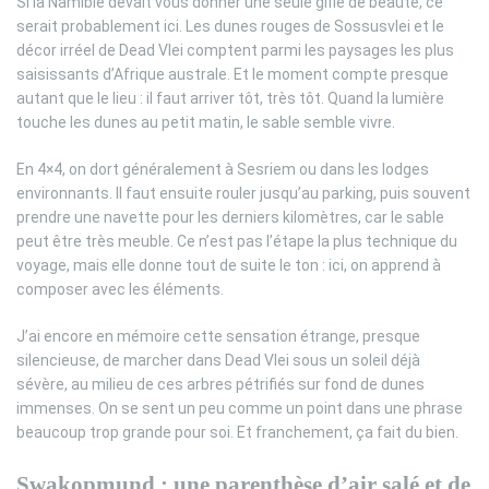
Si la Namibie devait vous donner une seule gifle de beauté, ce
serait probablement ici. Les dunes rouges de Sossusvlei et le
décor irréel de Dead Vlei comptent parmi les paysages les plus
saisissants d’Afrique australe. Et le moment compte presque
autant que le lieu : il faut arriver tôt, très tôt. Quand la lumière
touche les dunes au petit matin, le sable semble vivre.
En 4×4, on dort généralement à Sesriem ou dans les lodges
environnants. Il faut ensuite rouler jusqu’au parking, puis souvent
prendre une navette pour les derniers kilomètres, car le sable
peut être très meuble. Ce n’est pas l’étape la plus technique du
voyage, mais elle donne tout de suite le ton : ici, on apprend à
composer avec les éléments.
J’ai encore en mémoire cette sensation étrange, presque
silencieuse, de marcher dans Dead Vlei sous un soleil déjà
sévère, au milieu de ces arbres pétrifiés sur fond de dunes
immenses. On se sent un peu comme un point dans une phrase
beaucoup trop grande pour soi. Et franchement, ça fait du bien.
Swakopmund : une parenthèse d’air salé et de